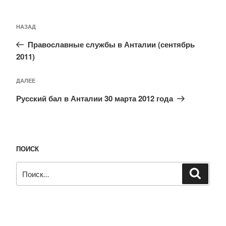
Навигация
Предыдущая
по
НАЗАД
запись:
записям
Православные службы в Анталии (сентябрь
2011)
Следующая
ДАЛЕЕ
запись
Русский бал в Анталии 30 марта 2012 года
ПОИСК
Искать:
Поиск