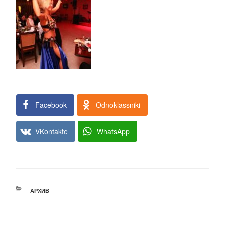
Facebook
Odnoklassniki
VKontakte
WhatsApp
РУБРИКИ
АРХИВ